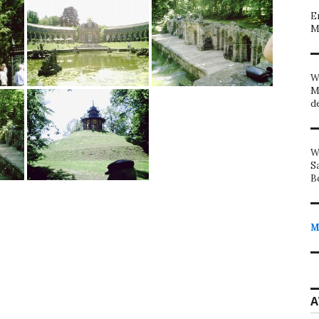
E
M
W
M
d
W
S
B
M
A