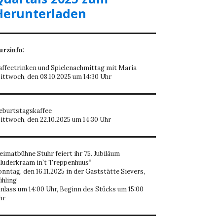
Herunterladen
urzinfo:
affeetrinken und Spielenachmittag mit Maria
ittwoch, den 08.10.2025 um 14:30 Uhr
eburtstagskaffee
ittwoch, den 22.10.2025 um 14:30 Uhr
eimatbühne Stuhr feiert ihr 75. Jubiläum
Sluderkraam in`t Treppenhuus“
onntag, den 16.11.2025 in der Gaststätte Sievers,
ühling
inlass um 14:00 Uhr, Beginn des Stücks um 15:00
hr