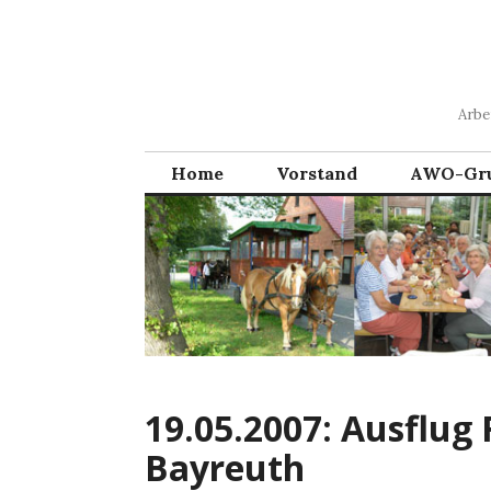
Zum
Inhalt
springen
Arbe
Home
Vorstand
AWO-Gr
19.05.2007: Ausflug 
Bayreuth