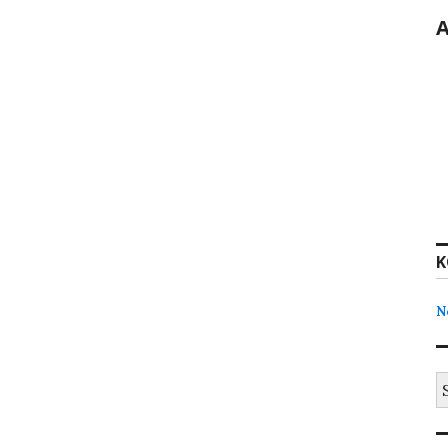
K
N
S
na