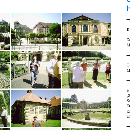
K
K
M
G
M
H
„
S
K
E
U