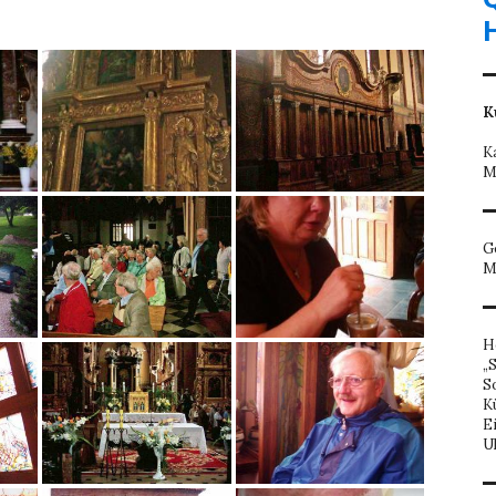
K
K
M
G
M
H
„
S
K
E
U