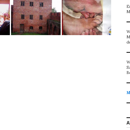
E
M
W
M
d
W
S
B
M
A