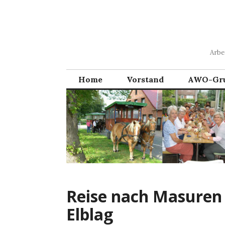
Zum
Inhalt
springen
Arbe
Home
Vorstand
AWO-Gr
Reise nach Masuren 
Elblag