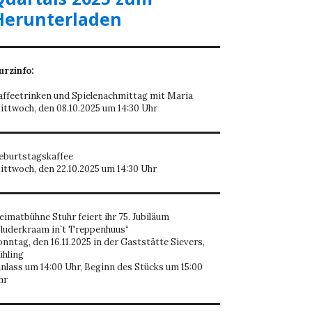
Herunterladen
urzinfo:
affeetrinken und Spielenachmittag mit Maria
ittwoch, den 08.10.2025 um 14:30 Uhr
eburtstagskaffee
ittwoch, den 22.10.2025 um 14:30 Uhr
eimatbühne Stuhr feiert ihr 75. Jubiläum
Sluderkraam in`t Treppenhuus“
onntag, den 16.11.2025 in der Gaststätte Sievers,
ühling
inlass um 14:00 Uhr, Beginn des Stücks um 15:00
hr