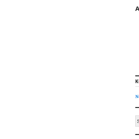
K
N
S
na